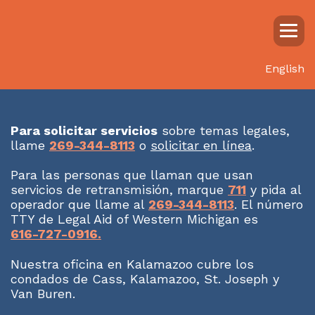
English
Para solicitar servicios
sobre temas legales,
llame
269-344-8113
o
solicitar en
línea
.
Para las personas que llaman que usan
servicios de retransmisión, marque
711
y pida al
operador que llame al
269-344-8113
. El número
TTY de Legal Aid of Western Michigan es
616-727-0916.
Nuestra oficina en Kalamazoo cubre los
condados de Cass, Kalamazoo, St. Joseph y
Van Buren.