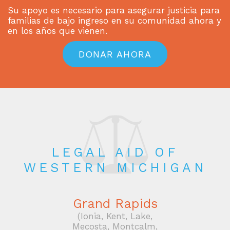
Su apoyo es necesario para asegurar justicia para
familias de bajo ingreso en su comunidad ahora y
en los años que vienen.
DONAR AHORA
LEGAL AID OF
WESTERN MICHIGAN
Grand Rapids
(Ionia, Kent, Lake,
Mecosta, Montcalm,