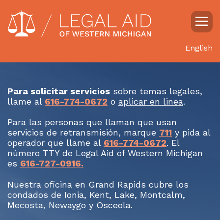
English
Para solicitar servicios
sobre temas legales,
llame al
616-774-0672
o
aplicar en linea
.
Para las personas que llaman que usan
servicios de retransmisión, marque
711
y pida al
operador que llame al
616-774-0672
. El
número TTY de Legal Aid of Western Michigan
es
616-727-0916.
Nuestra oficina en Grand Rapids cubre los
condados de Ionia, Kent, Lake, Montcalm,
Mecosta, Newaygo y Osceola.